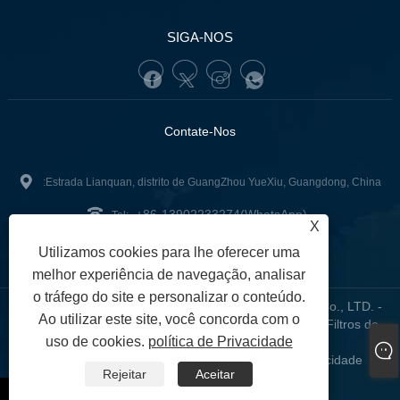
SIGA-NOS
Contate-Nos
:Estrada Lianquan, distrito de GuangZhou YueXiu, Guangdong, China
+86-13902233274(WhatsApp)
Tel:
X
tunofuzhilong@gdtuno.com
:
Utilizamos cookies para lhe oferecer uma
melhor experiência de navegação, analisar
o tráfego do site e personalizar o conteúdo.
Copyright © 2023 Guangzhou Hengsheng Auto Parts Co., LTD. -
Ao utilizar este site, você concorda com o
Sensores Automotivos, Suporte de Motor Automotivo, Filtros de
uso de cookies.
política de Privacidade
Carro - Todos os Direitos Reservados.
Links
Sitemap
RSS
XML
política de Privacidade
|
|
|
|
|
Rejeitar
Aceitar
whatsapp